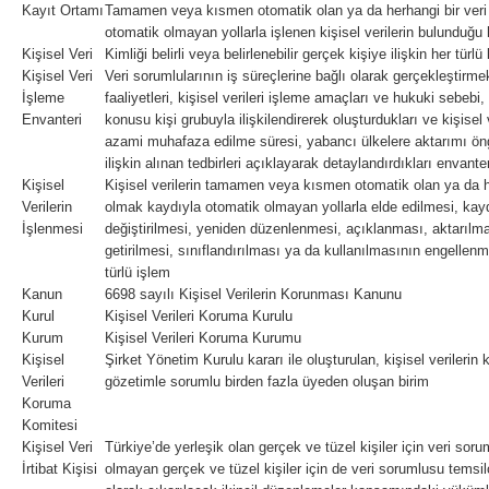
Kayıt Ortamı
Tamamen veya kısmen otomatik olan ya da herhangi bir veri 
otomatik olmayan yollarla işlenen kişisel verilerin bulunduğu 
Kişisel Veri
Kimliği belirli veya belirlenebilir gerçek kişiye ilişkin her türlü 
Kişisel Veri
Veri sorumlularının iş süreçlerine bağlı olarak gerçekleştirmek
İşleme
faaliyetleri, kişisel verileri işleme amaçları ve hukuki sebebi, 
Envanteri
konusu kişi grubuyla ilişkilendirerek oluşturdukları ve kişisel v
azami muhafaza edilme süresi, yabancı ülkelere aktarımı öngö
ilişkin alınan tedbirleri açıklayarak detaylandırdıkları envanter
Kişisel
Kişisel verilerin tamamen veya kısmen otomatik olan ya da he
Verilerin
olmak kaydıyla otomatik olmayan yollarla elde edilmesi, ka
İşlenmesi
değiştirilmesi, yeniden düzenlenmesi, açıklanması, aktarılmas
getirilmesi, sınıflandırılması ya da kullanılmasının engellenme
türlü işlem
Kanun
6698 sayılı Kişisel Verilerin Korunması Kanunu
Kurul
Kişisel Verileri Koruma Kurulu
Kurum
Kişisel Verileri Koruma Kurumu
Kişisel
Şirket Yönetim Kurulu kararı ile oluşturulan, kişisel veriler
Verileri
gözetimle sorumlu birden fazla üyeden oluşan birim
Koruma
Komitesi
Kişisel Veri
Türkiye’de yerleşik olan gerçek ve tüzel kişiler için veri sor
İrtibat Kişisi
olmayan gerçek ve tüzel kişiler için de veri sorumlusu temsi