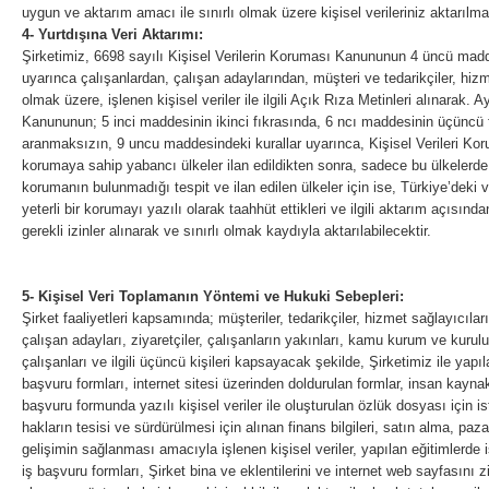
uygun ve aktarım amacı ile sınırlı olmak üzere kişisel verileriniz aktarılma
4- Yurtdışına Veri Aktarımı:
Şirketimiz, 6698 sayılı Kişisel Verilerin Koruması Kanununun 4 üncü madde
uyarınca çalışanlardan, çalışan adaylarından, müşteri ve tedarikçiler, hizm
olmak üzere, işlenen kişisel veriler ile ilgili Açık Rıza Metinleri alınarak. 
Kanununun; 5 inci maddesinin ikinci fıkrasında, 6 ncı maddesinin üçüncü f
aranmaksızın, 9 uncu maddesindeki kurallar uyarınca, Kişisel Verileri Koru
korumaya sahip yabancı ülkeler ilan edildikten sonra, sadece bu ülkelerde y
korumanın bulunmadığı tespit ve ilan edilen ülkeler için ise, Türkiye’deki v
yeterli bir korumayı yazılı olarak taahhüt ettikleri ve ilgili aktarım açısı
gerekli izinler alınarak ve sınırlı olmak kaydıyla aktarılabilecektir.
5- Kişisel Veri Toplamanın Yöntemi ve Hukuki Sebepleri:
Şirket faaliyetleri kapsamında; müşteriler, tedarikçiler, hizmet sağlayıcıları
çalışan adayları, ziyaretçiler, çalışanların yakınları, kamu kurum ve kuruluş
çalışanları ve ilgili üçüncü kişileri kapsayacak şekilde, Şirketimiz ile yapıl
başvuru formları, internet sitesi üzerinden doldurulan formlar, insan kaynak
başvuru formunda yazılı kişisel veriler ile oluşturulan özlük dosyası için 
hakların tesisi ve sürdürülmesi için alınan finans bilgileri, satın alma, pa
gelişimin sağlanması amacıyla işlenen kişisel veriler, yapılan eğitimlerde iş
iş başvuru formları, Şirket bina ve eklentilerini ve internet web sayfasını