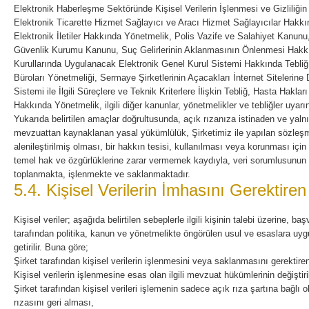
Elektronik Haberleşme Sektöründe Kişisel Verilerin İşlenmesi ve Gizliliğ
Elektronik Ticarette Hizmet Sağlayıcı ve Aracı Hizmet Sağlayıcılar Hakkın
Elektronik İletiler Hakkında Yönetmelik, Polis Vazife ve Salahiyet Kanunu
Güvenlik Kurumu Kanunu, Suç Gelirlerinin Aklanmasının Önlenmesi Hakkı
Kurullarında Uygulanacak Elektronik Genel Kurul Sistemi Hakkında Tebliğ,
Büroları Yönetmeliği, Sermaye Şirketlerinin Açacakları İnternet Sitelerine
Sistemi ile İlgili Süreçlere ve Teknik Kriterlere İlişkin Tebliğ, Hasta Hakla
Hakkında Yönetmelik, ilgili diğer kanunlar, yönetmelikler ve tebliğler uyar
Yukarıda belirtilen amaçlar doğrultusunda, açık rızanıza istinaden ve yaln
mevzuattan kaynaklanan yasal yükümlülük, Şirketimiz ile yapılan sözleşmele
alenileştirilmiş olması, bir hakkın tesisi, kullanılması veya korunması için v
temel hak ve özgürlüklerine zarar vermemek kaydıyla, veri sorumlusunun
toplanmakta, işlenmekte ve saklanmaktadır.
5.4. Kişisel Verilerin İmhasını Gerektire
Kişisel veriler; aşağıda belirtilen sebeplerle ilgili kişinin talebi üzerine, 
tarafından politika, kanun ve yönetmelikte öngörülen usul ve esaslara uygun
getirilir. Buna göre;
Şirket tarafından kişisel verilerin işlenmesini veya saklanmasını gerektir
Kişisel verilerin işlenmesine esas olan ilgili mevzuat hükümlerinin değişti
Şirket tarafından kişisel verileri işlemenin sadece açık rıza şartına bağlı ola
rızasını geri alması,