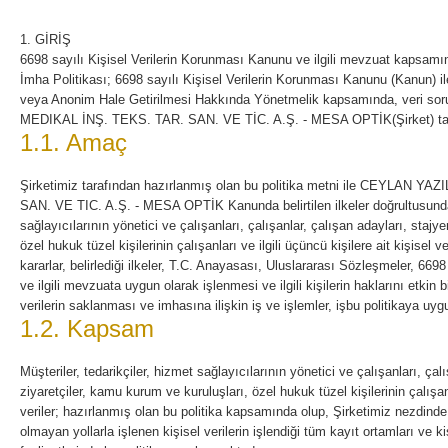
1. GİRİŞ
6698 sayılı Kişisel Verilerin Korunması Kanunu ve ilgili mevzuat kapsamı
İmha Politikası; 6698 sayılı Kişisel Verilerin Korunması Kanunu (Kanun) ile
veya Anonim Hale Getirilmesi Hakkında Yönetmelik kapsamında, veri s
MEDIKAL İNŞ. TEKS. TAR. SAN. VE TİC. A.Ş. - MESA OPTİK(Şirket) tara
1.1. Amaç
Şirketimiz tarafından hazırlanmış olan bu politika metni ile CEYLAN 
SAN. VE TIC. A.Ş. - MESA OPTİK Kanunda belirtilen ilkeler doğrultusunda; 
sağlayıcılarının yönetici ve çalışanları, çalışanlar, çalışan adayları, stajye
özel hukuk tüzel kişilerinin çalışanları ve ilgili üçüncü kişilere ait kişisel
kararlar, belirlediği ilkeler, T.C. Anayasası, Uluslararası Sözleşmeler, 669
ve ilgili mevzuata uygun olarak işlenmesi ve ilgili kişilerin haklarını etkin
verilerin saklanması ve imhasına ilişkin iş ve işlemler, işbu politikaya uyg
1.2. Kapsam
Müşteriler, tedarikçiler, hizmet sağlayıcılarının yönetici ve çalışanları, çalı
ziyaretçiler, kamu kurum ve kuruluşları, özel hukuk tüzel kişilerinin çalışanla
veriler; hazırlanmış olan bu politika kapsamında olup, Şirketimiz nezdind
olmayan yollarla işlenen kişisel verilerin işlendiği tüm kayıt ortamları ve k