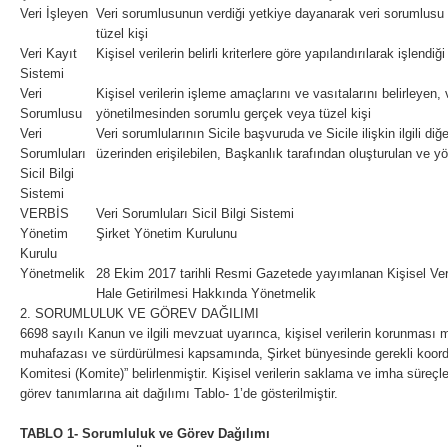
Veri İşleyen
Veri sorumlusunun verdiği yetkiye dayanarak veri sorumlusu a
tüzel kişi
Veri Kayıt
Kişisel verilerin belirli kriterlere göre yapılandırılarak işlendiğ
Sistemi
Veri
Kişisel verilerin işleme amaçlarını ve vasıtalarını belirleyen
Sorumlusu
yönetilmesinden sorumlu gerçek veya tüzel kişi
Veri
Veri sorumlularının Sicile başvuruda ve Sicile ilişkin ilgili diğ
Sorumluları
üzerinden erişilebilen, Başkanlık tarafından oluşturulan ve yö
Sicil Bilgi
Sistemi
VERBİS
Veri Sorumluları Sicil Bilgi Sistemi
Yönetim
Şirket Yönetim Kurulunu
Kurulu
Yönetmelik
28 Ekim 2017 tarihli Resmi Gazetede yayımlanan Kişisel Ver
Hale Getirilmesi Hakkında Yönetmelik
2. SORUMLULUK VE GÖREV DAĞILIMI
6698 sayılı Kanun ve ilgili mevzuat uyarınca, kişisel verilerin korunmas
muhafazası ve sürdürülmesi kapsamında, Şirket bünyesinde gerekli koo
Komitesi (Komite)” belirlenmiştir. Kişisel verilerin saklama ve imha süreçle
görev tanımlarına ait dağılımı Tablo- 1’de gösterilmiştir.
TABLO 1- Sorumluluk ve Görev Dağılımı