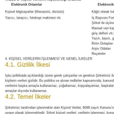
Elektronik Ortamlar
Elektronik
Kişisel bilgisayarlar (Masaüstü, dizüstü)
Kâğıt olarak tut
Yazıcı, tarayıcı, fotokopi makinesi vb.
İş Başvuru For
Şirket ile üçün
Manuel veri kay
giriş defteri vb.
Yazılı, basılı, 
Birim Dolapları
Arşiv Odaları
Reçeteler
4. KİŞİSEL VERİLERİN İŞLENMESİ VE GENEL İLKELER
4.1. Gizlilik İlkesi
İşbu politikada açıklandığı üzere gerek çalışanlar ve gerekse Şirketimiz ile ir
kişilerin verileri gizlidir. Bu politika ve alınan tedbirler kapsamında, kanund
verilerini başka amaçla kullanamaz, çoğaltamaz, kopyalayamaz, başkaların
amaçlar dışında kullanamaz.
4.2. Temel İlkeler
Şirketimiz tarafından işlenmekte olan Kişisel Veriler, 6698 sayılı Kanunu’n
uygun olarak işlenmektedir. Şirket kişisel verileri; verilerin işlenmesi, ko