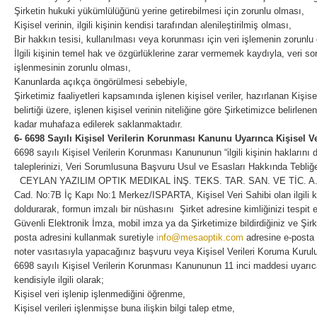
Şirketin hukuki yükümlülüğünü yerine getirebilmesi için zorunlu olması,
Kişisel verinin, ilgili kişinin kendisi tarafından alenileştirilmiş olması,
Bir hakkın tesisi, kullanılması veya korunması için veri işlemenin zorunlu
İlgili kişinin temel hak ve özgürlüklerine zarar vermemek kaydıyla, veri s
işlenmesinin zorunlu olması,
Kanunlarda açıkça öngörülmesi sebebiyle,
Şirketimiz faaliyetleri kapsamında işlenen kişisel veriler, hazırlanan Kişi
belirtiği üzere, işlenen kişisel verinin niteliğine göre Şirketimizce belirlenen
kadar muhafaza edilerek saklanmaktadır.
6- 6698 Sayılı Kişisel Verilerin Korunması Kanunu Uyarınca Kişisel Ve
6698 sayılı Kişisel Verilerin Korunması Kanununun “ilgili kişinin hakları
taleplerinizi, Veri Sorumlusuna Başvuru Usul ve Esasları Hakkında Tebliğe
CEYLAN YAZILIM OPTIK MEDIKAL İNŞ. TEKS. TAR. SAN. VE TİC. A.Ş.
Cad. No:7B İç Kapı No:1 Merkez/ISPARTA, Kişisel Veri Sahibi olan ilgili 
doldurarak, formun imzalı bir nüshasını Şirket adresine kimliğinizi tespit edi
Güvenli Elektronik İmza, mobil imza ya da Şirketimize bildirdiğiniz ve Şirk
posta adresini kullanmak suretiyle
info@mesaoptik.com
adresine e-posta 
noter vasıtasıyla yapacağınız başvuru veya Kişisel Verileri Koruma Kurulunun
6698 sayılı Kişisel Verilerin Korunması Kanununun 11 inci maddesi uyarı
kendisiyle ilgili olarak;
Kişisel veri işlenip işlenmediğini öğrenme,
Kişisel verileri işlenmişse buna ilişkin bilgi talep etme,