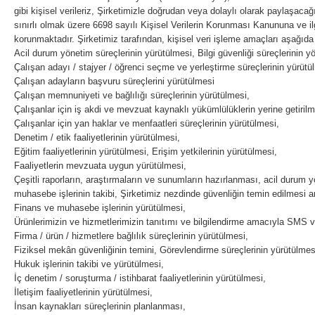
gibi kişisel verileriz, Şirketimizle doğrudan veya dolaylı olarak paylaşacağını
sınırlı olmak üzere 6698 sayılı Kişisel Verilerin Korunması Kanununa ve i
korunmaktadır. Şirketimiz tarafından, kişisel veri işleme amaçları aşağıda 
Acil durum yönetim süreçlerinin yürütülmesi, Bilgi güvenliği süreçlerinin y
Çalışan adayı / stajyer / öğrenci seçme ve yerleştirme süreçlerinin yürütü
Çalışan adayların başvuru süreçlerini yürütülmesi
Çalışan memnuniyeti ve bağlılığı süreçlerinin yürütülmesi,
Çalışanlar için iş akdi ve mevzuat kaynaklı yükümlülüklerin yerine getirilm
Çalışanlar için yan haklar ve menfaatleri süreçlerinin yürütülmesi,
Denetim / etik faaliyetlerinin yürütülmesi,
Eğitim faaliyetlerinin yürütülmesi, Erişim yetkilerinin yürütülmesi,
Faaliyetlerin mevzuata uygun yürütülmesi,
Çeşitli raporların, araştırmaların ve sunumların hazırlanması, acil durum 
muhasebe işlerinin takibi, Şirketimiz nezdinde güvenliğin temin edilmesi 
Finans ve muhasebe işlerinin yürütülmesi,
Ürünlerimizin ve hizmetlerimizin tanıtımı ve bilgilendirme amacıyla SMS v
Firma / ürün / hizmetlere bağlılık süreçlerinin yürütülmesi,
Fiziksel mekân güvenliğinin temini, Görevlendirme süreçlerinin yürütülmes
Hukuk işlerinin takibi ve yürütülmesi,
İç denetim / soruşturma / istihbarat faaliyetlerinin yürütülmesi,
İletişim faaliyetlerinin yürütülmesi,
İnsan kaynakları süreçlerinin planlanması,