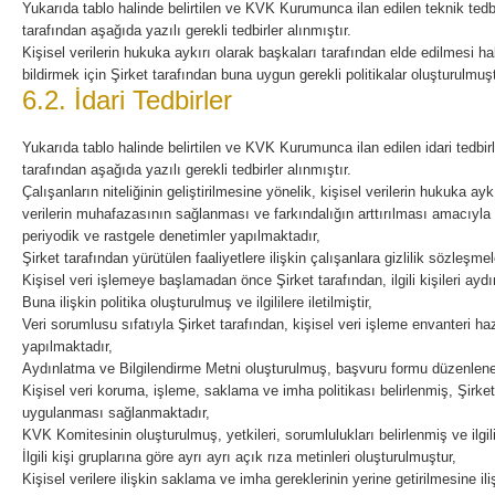
Yukarıda tablo halinde belirtilen ve KVK Kurumunca ilan edilen teknik tedbirl
tarafından aşağıda yazılı gerekli tedbirler alınmıştır.
Kişisel verilerin hukuka aykırı olarak başkaları tarafından elde edilmesi ha
bildirmek için Şirket tarafından buna uygun gerekli politikalar oluşturulmuşt
6.2. İdari Tedbirler
Yukarıda tablo halinde belirtilen ve KVK Kurumunca ilan edilen idari tedbirler
tarafından aşağıda yazılı gerekli tedbirler alınmıştır.
Çalışanların niteliğinin geliştirilmesine yönelik, kişisel verilerin hukuka ay
verilerin muhafazasının sağlanması ve farkındalığın arttırılması amacıyla 
periyodik ve rastgele denetimler yapılmaktadır,
Şirket tarafından yürütülen faaliyetlere ilişkin çalışanlara gizlilik sözleşme
Kişisel veri işlemeye başlamadan önce Şirket tarafından, ilgili kişileri ayd
Buna ilişkin politika oluşturulmuş ve ilgililere iletilmiştir,
Veri sorumlusu sıfatıyla Şirket tarafından, kişisel veri işleme envanteri ha
yapılmaktadır,
Aydınlatma ve Bilgilendirme Metni oluşturulmuş, başvuru formu düzenlener
Kişisel veri koruma, işleme, saklama ve imha politikası belirlenmiş, Şirk
uygulanması sağlanmaktadır,
KVK Komitesinin oluşturulmuş, yetkileri, sorumlulukları belirlenmiş ve ilgilil
İlgili kişi gruplarına göre ayrı ayrı açık rıza metinleri oluşturulmuştur,
Kişisel verilere ilişkin saklama ve imha gereklerinin yerine getirilmesine ili