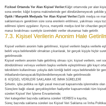
Fiziksel Ortamda Yer Alan Kişisel Veriler:
Kâğıt ortamında yer alan kişi
sona erenler, kâğıt kırpma makinelerinde geri döndürülemeyecek şekilde yo
Optik / Manyetik Medyada Yer Alan Kişisel Veriler:
Optik medya ve many
saklanmasını gerektiren süre sona erenlerin eritilmesi, yakılması veya toz h
edilmesi işlemi uygulanır. Ayrıca, manyetik medya özel bir cihazdan geçi
maruz bırakılması suretiyle üzerindeki veriler okunamaz hale getirilir.
7.3. Kişisel Verilerin Anonim Hale Getiril
Kişisel verilerin anonim hale getirilmesi, kişisel verilerin başka verilerle eşle
belirli veya belirlenebilir olmaktan çıkarılarak, bir gerçek kişiyle hiçbir sur
getirilmesidir.
Kişisel verilerin anonim hale getirilmiş olması için; kişisel verilerin, veri
döndürülmesi ve/veya verilerin başka verilerle eşleştirilmesi gibi kayıt orta
tekniklerin kullanılması yoluyla dahi kimliği belirli veya belirlenebilir bir ge
irtibatlandırılamayacak/ilişkilendirilemeyecek hale getirilmesidir.
8. KİŞİSEL VERİLERİ SAKLAMA VE İMHA SÜRELERİ
Şirketin, işbu politika ve ilgili yasal mevzuat kapsamında işlenmekte olan kiş
Süreçlere bağlı olarak gerçekleştirilen faaliyetler kapsamındaki tüm kişisel 
süreleri Kişisel Veri İşleme Envanterinde;
Veri kategorileri bazında saklama süreleri VERBİS’e kayıtta;
Süreç bazında saklama süreleri ise Kişisel Veri Saklama ve İmha Politik