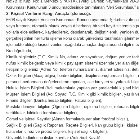
No:7B İç Kapı No: 1 Merkez/ISPARTA), (Vergi Dairesi: Kaymakkapı VD-207
Korunması Kanununun 3 üncü maddesinde tanımlanan “Veri Sorumlusu” sıfatı
2- Kişisel Verilerin Hangi Amaçla İşleneceği:
6698 sayılı Kişisel Verilerin Korunması Kanunu uyarınca, Şirketimiz ile pay
veya kısmen, otomatik olarak veyahut herhangi bir veri kayıt sisteminin
yollarla elde edilerek, kaydedilerek, depolanarak, değiştirilerek, yeniden dü
gerçekleştirilen her türlü işleme konu olarak Şirketimiz tarafından işlenmek
işlemekte olduğu kişisel verileri aşağıdaki amaçlar doğrultusunda ilgili m
Bu doğrultuda;
Kimlik bilgileriniz (T.C. Kimlik No, adınız ve soyadınız, doğum yeri ve tar
nüfus kimlik belgeniz veya kimlik paylaşım sistemi üzerinde yer alan diğer n
İletişim bilgileriniz (Adres No, telefon numaralarınız, ikamet adresiniz, ilet
Özlük Bilgileri (Maaş bilgisi, bordro bilgileri, disiplin soruşturması bilgileri, 
personel performans değerlendirme raporları, aile bireyleri ve yakınlık bilgis
Hukuki İşlem Bilgileri (Adli makamlarla yapılan yazışmalardaki kişisel bilgil
Müşteri İşlem Bilgileri (Ad, Soyad, T.C. Kimlik gibi kimlik bilgileri, yazılı ve 
Finans Bilgileri (Banka hesap bilgileri, Fatura bilgileri),
Mesleki deneyim bilgileri (Öğrenim bilgileri, diploma bilgileri, referans bilgile
sertifikalar, bildirilen formlardaki bilgiler),
Görsel ve işitsel Kayıtlar (Alınan formalarda yer alan fotoğraf bilgisi),
Sağlık Bilgileri (Sağlık Raporları, Reçete Bilgileri, kan grubu bilgisi, kişisel 
kullanılan cihaz ve protez bilgileri, kişisel sağlık bilgileri),
Güvenlik tedbirlerine ilişkin kayıtlar (Adli Sicil Kaydı),