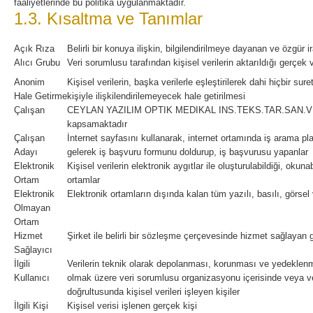
faaliyetlerinde bu politika uygulanmaktadır.
1.3. Kısaltma ve Tanımlar
Açık Rıza
Belirli bir konuya ilişkin, bilgilendirilmeye dayanan ve özgür 
Alıcı Grubu
Veri sorumlusu tarafından kişisel verilerin aktarıldığı gerçek 
Anonim
Kişisel verilerin, başka verilerle eşleştirilerek dahi hiçbir suret
Hale Getirme
kişiyle ilişkilendirilemeyecek hale getirilmesi
Çalışan
CEYLAN YAZILIM OPTIK MEDIKAL INS.TEKS.TAR.SAN.VE T
kapsamaktadır
Çalışan
İnternet sayfasını kullanarak, internet ortamında iş arama pla
Adayı
gelerek iş başvuru formunu doldurup, iş başvurusu yapanlar
Elektronik
Kişisel verilerin elektronik aygıtlar ile oluşturulabildiği, okunabi
Ortam
ortamlar
Elektronik
Elektronik ortamların dışında kalan tüm yazılı, basılı, görsel 
Olmayan
Ortam
Hizmet
Şirket ile belirli bir sözleşme çerçevesinde hizmet sağlayan 
Sağlayıcı
İlgili
Verilerin teknik olarak depolanması, korunması ve yedeklenm
Kullanıcı
olmak üzere veri sorumlusu organizasyonu içerisinde veya ve
doğrultusunda kişisel verileri işleyen kişiler
İlgili Kişi
Kişisel verisi işlenen gerçek kişi