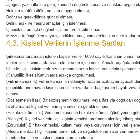
aşağıda yazılı ilkelere göre, kanunda öngörülen usul ve esaslara uygun ol
Hukuka ve dürüstlük kurallarına uygun olması,
Doğru ve gerektiğinde güncel olması,
Belirli, açık ve meşru amaçlar için işlenmesi,
İşlendikleri amaçla bağlantılı, sınırlı ve ölçülü olması,
Mevzuatta öngörülen veya işlendikleri amaç için gerekli olan süre kadar 
4.3. Kişisel Verilerin İşlenme Şartları
Şirketimiz tarafından işlenen kişisel veriler, 6698 sayılı Kanunun 5 inci m
veriler ilgili kişinin açık rızası olmaksızın işlenemez. Ancak, aşağıda belir
hâlinde, ilgili kişinin açık rızası aranmaksızın kişisel verilerinin işlenme
(Kanunilik ilkesi) Kanunlarda açıkça öngörülmesi,
(Fiili imkânsızlık) Fiili imkânsızlık nedeniyle rızasını açıklayamayacak 
geçerlilik tanınmayan kişinin kendisinin ya da bir başkasının hayatı vey
olması,
(Sözleşmenin ifası) Bir sözleşmenin kurulması veya ifasıyla doğrudan doğ
taraflarına ait kişisel verilerin işlenmesinin gerekli olması,
(Hukuki yükümlülük) Veri sorumlusunun hukuki yükümlülüğünü yerine getir
(Aleniyet) Kişisel verilerin ilgili kişinin kendisi tarafından alenileştirilmiş ol
(Zorunluluk) Bir hakkın tesisi, kullanılması veya korunması için veri işlem
(Meşru menfaat) İlgili kişinin temel hak ve özgürlüklerine zarar vermeme
menfaatleri için veri işlenmesinin zorunlu olması.