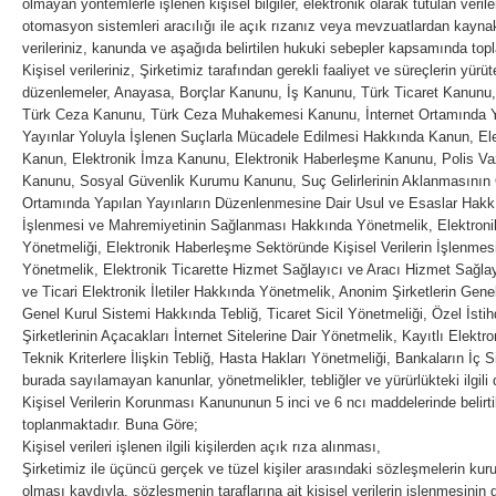
olmayan yöntemlerle işlenen kişisel bilgiler, elektronik olarak tutulan verile
otomasyon sistemleri aracılığı ile açık rızanız veya mevzuatlardan kaynak
verileriniz, kanunda ve aşağıda belirtilen hukuki sebepler kapsamında top
Kişisel verileriniz, Şirketimiz tarafından gerekli faaliyet ve süreçlerin yür
düzenlemeler, Anayasa, Borçlar Kanunu, İş Kanunu, Türk Ticaret Kanunu, 
Türk Ceza Kanunu, Türk Ceza Muhakemesi Kanunu, İnternet Ortamında Y
Yayınlar Yoluyla İşlenen Suçlarla Mücadele Edilmesi Hakkında Kanun, El
Kanun, Elektronik İmza Kanunu, Elektronik Haberleşme Kanunu, Polis Vazi
Kanunu, Sosyal Güvenlik Kurumu Kanunu, Suç Gelirlerinin Aklanmasının
Ortamında Yapılan Yayınların Düzenlenmesine Dair Usul ve Esaslar Hakkın
İşlenmesi ve Mahremiyetinin Sağlanması Hakkında Yönetmelik, Elektroni
Yönetmeliği, Elektronik Haberleşme Sektöründe Kişisel Verilerin İşlenmes
Yönetmelik, Elektronik Ticarette Hizmet Sağlayıcı ve Aracı Hizmet Sağlayı
ve Ticari Elektronik İletiler Hakkında Yönetmelik, Anonim Şirketlerin Gen
Genel Kurul Sistemi Hakkında Tebliğ, Ticaret Sicil Yönetmeliği, Özel İst
Şirketlerinin Açacakları İnternet Sitelerine Dair Yönetmelik, Kayıtlı Elektro
Teknik Kriterlere İlişkin Tebliğ, Hasta Hakları Yönetmeliği, Bankaların İç
burada sayılamayan kanunlar, yönetmelikler, tebliğler ve yürürlükteki ilgil
Kişisel Verilerin Korunması Kanununun 5 inci ve 6 ncı maddelerinde belirt
toplanmaktadır. Buna Göre;
Kişisel verileri işlenen ilgili kişilerden açık rıza alınması,
Şirketimiz ile üçüncü gerçek ve tüzel kişiler arasındaki sözleşmelerin kuru
olması kaydıyla, sözleşmenin taraflarına ait kişisel verilerin işlenmesinin 