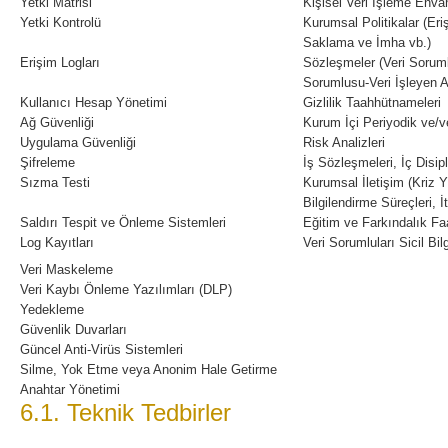
Yetki Matrisi
Kişisel Veri İşleme Enva
Yetki Kontrolü
Kurumsal Politikalar (Eri
Saklama ve İmha vb.)
Erişim Logları
Sözleşmeler (Veri Soruml
Sorumlusu-Veri İşleyen A
Kullanıcı Hesap Yönetimi
Gizlilik Taahhütnameleri
Ağ Güvenliği
Kurum İçi Periyodik ve/
Uygulama Güvenliği
Risk Analizleri
Şifreleme
İş Sözleşmeleri, İç Disip
Sızma Testi
Kurumsal İletişim (Kriz Yö
Bilgilendirme Süreçleri, İ
Saldırı Tespit ve Önleme Sistemleri
Eğitim ve Farkındalık Faa
Log Kayıtları
Veri Sorumluları Sicil Bi
Veri Maskeleme
Veri Kaybı Önleme Yazılımları (DLP)
Yedekleme
Güvenlik Duvarları
Güncel Anti-Virüs Sistemleri
Silme, Yok Etme veya Anonim Hale Getirme
Anahtar Yönetimi
6.1. Teknik Tedbirler