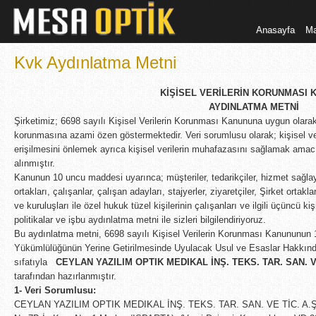
Anasayfa
Ma
Kvk Aydınlatma Metni
KİŞİSEL VERİLERİN KORUNMASI 
AYDINLATMA METNİ
Şirketimiz; 6698 sayılı Kişisel Verilerin Korunması Kanununa uygun olarak, 
korunmasına azami özen göstermektedir. Veri sorumlusu olarak; kişisel ver
erişilmesini önlemek ayrıca kişisel verilerin muhafazasını sağlamak amacıyl
alınmıştır.
Kanunun 10 uncu maddesi uyarınca; müşteriler, tedarikçiler, hizmet sağlayıc
ortakları, çalışanlar, çalışan adayları, stajyerler, ziyaretçiler, Şirket orta
ve kuruluşları ile özel hukuk tüzel kişilerinin çalışanları ve ilgili üçüncü k
politikalar ve işbu aydınlatma metni ile sizleri bilgilendiriyoruz.
Bu aydınlatma metni, 6698 sayılı Kişisel Verilerin Korunması Kanununun
Yükümlülüğünün Yerine Getirilmesinde Uyulacak Usul ve Esaslar Hakkınd
sıfatıyla
CEYLAN YAZILIM OPTIK MEDIKAL İNŞ. TEKS. TAR. SAN. V
tarafından hazırlanmıştır.
1- Veri Sorumlusu:
CEYLAN YAZILIM OPTIK MEDIKAL İNŞ. TEKS. TAR. SAN. VE TİC. A.Ş. 