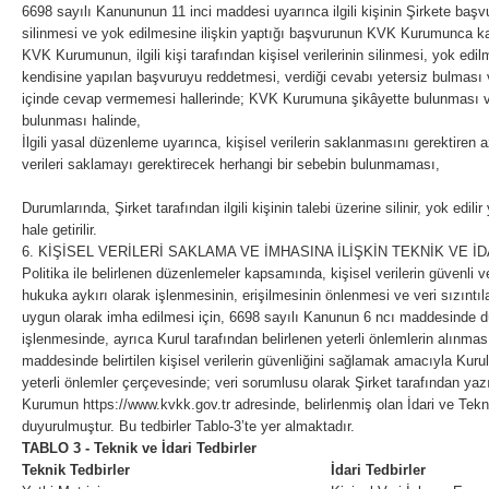
6698 sayılı Kanununun 11 inci maddesi uyarınca ilgili kişinin Şirkete başvu
silinmesi ve yok edilmesine ilişkin yaptığı başvurunun KVK Kurumunca ka
KVK Kurumunun, ilgili kişi tarafından kişisel verilerinin silinmesi, yok edil
kendisine yapılan başvuruyu reddetmesi, verdiği cevabı yetersiz bulması
içinde cevap vermemesi hallerinde; KVK Kurumuna şikâyette bulunması 
bulunması halinde,
İlgili yasal düzenleme uyarınca, kişisel verilerin saklanmasını gerektiren
verileri saklamayı gerektirecek herhangi bir sebebin bulunmaması,
Durumlarında, Şirket tarafından ilgili kişinin talebi üzerine silinir, yok edili
hale getirilir.
6. KİŞİSEL VERİLERİ SAKLAMA VE İMHASINA İLİŞKİN TEKNİK VE İ
Politika ile belirlenen düzenlemeler kapsamında, kişisel verilerin güvenli
hukuka aykırı olarak işlenmesinin, erişilmesinin önlenmesi ve veri sızıntıla
uygun olarak imha edilmesi için, 6698 sayılı Kanunun 6 ncı maddesinde düze
işlenmesinde, ayrıca Kurul tarafından belirlenen yeterli önlemlerin alınmas
maddesinde belirtilen kişisel verilerin güvenliğini sağlamak amacıyla Kurul 
yeterli önlemler çerçevesinde; veri sorumlusu olarak Şirket tarafından yazıl
Kurumun https://www.kvkk.gov.tr adresinde, belirlenmiş olan İdari ve Teknik
duyurulmuştur. Bu tedbirler Tablo-3’te yer almaktadır.
TABLO 3 - Teknik ve İdari Tedbirler
Teknik Tedbirler
İdari Tedbirler