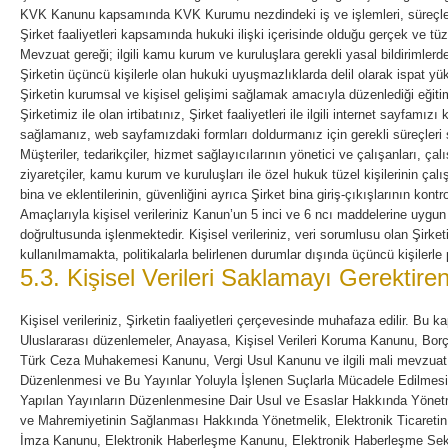
KVK Kanunu kapsamında KVK Kurumu nezdindeki iş ve işlemleri, süreçle
Şirket faaliyetleri kapsamında hukuki ilişki içerisinde olduğu gerçek ve tüze
Mevzuat gereği; ilgili kamu kurum ve kuruluşlara gerekli yasal bildirimler
Şirketin üçüncü kişilerle olan hukuki uyuşmazlıklarda delil olarak ispat y
Şirketin kurumsal ve kişisel gelişimi sağlamak amacıyla düzenlediği eğit
Şirketimiz ile olan irtibatınız, Şirket faaliyetleri ile ilgili internet sayfamızı k
sağlamanız, web sayfamızdaki formları doldurmanız için gerekli süreçleri
Müşteriler, tedarikçiler, hizmet sağlayıcılarının yönetici ve çalışanları, çalı
ziyaretçiler, kamu kurum ve kuruluşları ile özel hukuk tüzel kişilerinin çalışa
bina ve eklentilerinin, güvenliğini ayrıca Şirket bina giriş-çıkışlarının kon
Amaçlarıyla kişisel verileriniz Kanun’un 5 inci ve 6 ncı maddelerine uygun 
doğrultusunda işlenmektedir. Kişisel verileriniz, veri sorumlusu olan Şirket
kullanılmamakta, politikalarla belirlenen durumlar dışında üçüncü kişilerl
5.3. Kişisel Verileri Saklamayı Gerektire
Kişisel verileriniz, Şirketin faaliyetleri çerçevesinde muhafaza edilir. Bu k
Uluslararası düzenlemeler, Anayasa, Kişisel Verileri Koruma Kanunu, Bo
Türk Ceza Muhakemesi Kanunu, Vergi Usul Kanunu ve ilgili mali mevzuat,
Düzenlenmesi ve Bu Yayınlar Yoluyla İşlenen Suçlarla Mücadele Edilmes
Yapılan Yayınların Düzenlenmesine Dair Usul ve Esaslar Hakkında Yönetmel
ve Mahremiyetinin Sağlanması Hakkında Yönetmelik, Elektronik Ticareti
İmza Kanunu, Elektronik Haberleşme Kanunu, Elektronik Haberleşme Sekt