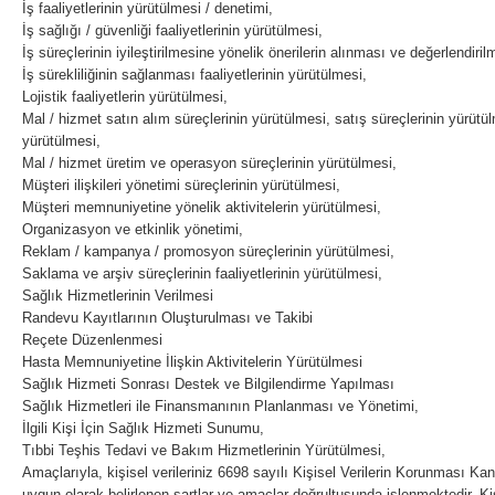
İş faaliyetlerinin yürütülmesi / denetimi,
İş sağlığı / güvenliği faaliyetlerinin yürütülmesi,
İş süreçlerinin iyileştirilmesine yönelik önerilerin alınması ve değerlendiril
İş sürekliliğinin sağlanması faaliyetlerinin yürütülmesi,
Lojistik faaliyetlerin yürütülmesi,
Mal / hizmet satın alım süreçlerinin yürütülmesi, satış süreçlerinin yürütü
yürütülmesi,
Mal / hizmet üretim ve operasyon süreçlerinin yürütülmesi,
Müşteri ilişkileri yönetimi süreçlerinin yürütülmesi,
Müşteri memnuniyetine yönelik aktivitelerin yürütülmesi,
Organizasyon ve etkinlik yönetimi,
Reklam / kampanya / promosyon süreçlerinin yürütülmesi,
Saklama ve arşiv süreçlerinin faaliyetlerinin yürütülmesi,
Sağlık Hizmetlerinin Verilmesi
Randevu Kayıtlarının Oluşturulması ve Takibi
Reçete Düzenlenmesi
Hasta Memnuniyetine İlişkin Aktivitelerin Yürütülmesi
Sağlık Hizmeti Sonrası Destek ve Bilgilendirme Yapılması
Sağlık Hizmetleri ile Finansmanının Planlanması ve Yönetimi,
İlgili Kişi İçin Sağlık Hizmeti Sunumu,
Tıbbi Teşhis Tedavi ve Bakım Hizmetlerinin Yürütülmesi,
Amaçlarıyla, kişisel verileriniz 6698 sayılı Kişisel Verilerin Korunması K
uygun olarak belirlenen şartlar ve amaçlar doğrultusunda işlenmektedir. Kişis