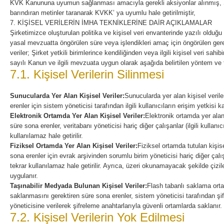
KVK Kanununa uyumun sağlanması amacıyla gerekli aksiyonlar alınmış, Şi
barındıran metinler taranarak KVKK’ ya uyumlu hale getirilmiştir,
7. KİŞİSEL VERİLERİN İMHA TEKNİKLERİNE DAİR AÇIKLAMALAR
Şirketimizce oluşturulan politika ve kişisel veri envanterinde yazılı olduğu üze
yasal mevzuatta öngörülen süre veya işlendikleri amaç için öngörülen ger
veriler; Şirket yetkili birimlerince kendiliğinden veya ilgili kişisel veri sa
sayılı Kanun ve ilgili mevzuata uygun olarak aşağıda belirtilen yöntem ve 
7.1. Kişisel Verilerin Silinmesi
Sunucularda Yer Alan Kişisel Veriler:
Sunucularda yer alan kişisel veril
erenler için sistem yöneticisi tarafından ilgili kullanıcıların erişim yetkisi ka
Elektronik Ortamda Yer Alan Kişisel Veriler:
Elektronik ortamda yer alan
süre sona erenler, veritabanı yöneticisi hariç diğer çalışanlar (ilgili kullanıc
kullanılamaz hale getirilir.
Fiziksel Ortamda Yer Alan Kişisel Veriler:
Fiziksel ortamda tutulan kişis
sona erenler için evrak arşivinden sorumlu birim yöneticisi hariç diğer çalış
tekrar kullanılamaz hale getirilir. Ayrıca, üzeri okunamayacak şekilde çizi
uygulanır.
Taşınabilir Medyada Bulunan Kişisel Veriler:
Flash tabanlı saklama orta
saklanmasını gerektiren süre sona erenler, sistem yöneticisi tarafından şi
yöneticisine verilerek şifreleme anahtarlarıyla güvenli ortamlarda saklanır.
7.2. Kişisel Verilerin Yok Edilmesi