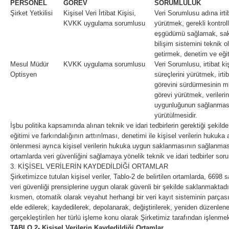
PERSONEL
GÖREV
SORUMLULUK
Şirket Yetkilisi
Kişisel Veri İrtibat Kişisi,
Veri Sorumlusu adına irti
KVKK uygulama sorumlusu
yürütmek, gerekli kontrol
eşgüdümü sağlamak, sak
bilişim sistemini teknik
getirmek, denetim ve eğiti
Mesul Müdür
KVKK uygulama sorumlusu
Veri Sorumlusu, irtibat 
Optisyen
süreçlerini yürütmek, irti
görevini sürdürmesinin m
görevi yürütmek, veriler
uygunluğunun sağlanması i
yürütülmesidir.
İşbu politika kapsamında alınan teknik ve idari tedbirlerin gerektiği şekilde
eğitimi ve farkındalığının arttırılması, denetimi ile kişisel verilerin hukuka
önlenmesi ayrıca kişisel verilerin hukuka uygun saklanmasının sağlanması
ortamlarda veri güvenliğini sağlamaya yönelik teknik ve idari tedbirler soru
3. KİŞİSEL VERİLERİN KAYDEDİLDİĞİ ORTAMLAR
Şirketimizce tutulan kişisel veriler, Tablo-2 de belirtilen ortamlarda, 6698 
veri güvenliği prensiplerine uygun olarak güvenli bir şekilde saklanmaktadı
kısmen, otomatik olarak veyahut herhangi bir veri kayıt sisteminin parças
elde edilerek, kaydedilerek, depolanarak, değiştirilerek, yeniden düzenlener
gerçekleştirilen her türlü işleme konu olarak Şirketimiz tarafından işlenmek
TABLO 2- Kişisel Verilerin Kaydedildiği Ortamlar