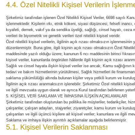
4.4. Özel Nitelikli Kişisel Verilerin İşlenm
Şirketimiz tarafından işlenen Özel Nitelikli Kişisel Veriler, 6698 sayılı 
işlenmektedir. Kişilerin ırkı, etnik kökeni, siyasi düşüncesi, felsefi inancı,
kıyafeti, dernek, vakıf ya da sendika üyeliği, sağlığı, cinsel hayatı, ceza m
verileri ile biyometrik ve genetik verileri özel nitelikli kişisel veridir.
Özel nitelikli kişisel verilerin, ilgilinin açık rızası olmaksızın işlenmesin
düzenlenmiştir. Buna göre, ilgili kişinin açık rızası olmaksızın Özel Niteli
maddesinde yazılı olduğu üzere; kanunun 6 ncı maddesinin birinci fıkrasın
kişisel veriler, kanunlarda öngörülen hâllerde ilgili kişinin açık rızası aranm
Sağlık ve cinsel hayata ilişkin kişisel veriler ise ancak; Kamu sağlığının
tedavi ve bakım hizmetlerinin yürütülmesi, Sağlık hizmetleri ile finansma
saklama yükümlülüğü altında bulunan kişiler veya yetkili kurum ve kuruluş
İlgilinin açık rızası aranmaksızın işlenebilir. Şirketimiz Özel nitelikli kişi
ve ilgili mevzuata uygun olarak ve ayrıca Kurul tarafından belirlenen yeterl
5. KİŞİSEL VERİ SAKLAMA VE İMHASINA İLİŞKİN AÇIKLAMALAR
Şirketimiz tarafından oluşturulan bu politika ile müşteriler, tedarikçiler, hi
çalışanlar, çalışan adayları, stajyerler, ziyaretçiler, kamu kurum ve kuruluşl
çalışanları ve ilgili üçüncü kişilere ait kişisel veriler; kanunlara ve ilgili 
Saklama ve imhaya ilişkin ayrıntılı açıklamalar aşağıda belirlenmiştir.
5.1. Kişisel Verilerin Saklanması