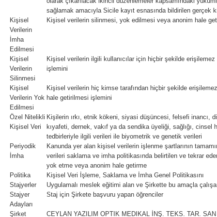
olarak çıkarılacak ikincil düzenlemeler kapsamındaki yükümlülük
sağlamak amacıyla Sicile kayıt esnasında bildirilen gerçek ki
Kişisel
Kişisel verilerin silinmesi, yok edilmesi veya anonim hale get
Verilerin
İmha
Edilmesi
Kişisel
Kişisel verilerin ilgili kullanıcılar için hiçbir şekilde erişilem
Verilerin
işlemini
Silinmesi
Kişisel
Kişisel verilerin hiç kimse tarafından hiçbir şekilde erişileme
Verilerin Yok
hale getirilmesi işlemini
Edilmesi
Özel Nitelikli
Kişilerin ırkı, etnik kökeni, siyasi düşüncesi, felsefi inancı, 
Kişisel Veri
kıyafeti, dernek, vakıf ya da sendika üyeliği, sağlığı, cinse
tedbirleriyle ilgili verileri ile biyometrik ve genetik verileri
Periyodik
Kanunda yer alan kişisel verilerin işlenme şartlarının tama
İmha
verileri saklama ve imha politikasında belirtilen ve tekrar ede
yok etme veya anonim hale getirme
Politika
Kişisel Veri İşleme, Saklama ve İmha Genel Politikasını
Stajyerler
Uygulamalı meslek eğitimi alan ve Şirkette bu amaçla çalışa
Stajyer
Staj için Şirkete başvuru yapan öğrenciler
Adayları
Şirket
CEYLAN YAZILIM OPTIK MEDIKAL İNŞ. TEKS. TAR. SAN .