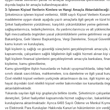
dışında başka bir amaçla kullanılmayacaktır.
3- İşlenen Kişisel Verilerin Kimlere ve Hangi Amaçla Aktarılabileceği:
Şirketimizce işlenen kişisel verileriniz, 6698 sayılı Kişisel Verilerin Kor
maddelerine uygun olarak aşağıda yazılı amaçlarla ilgili gerçek ve tüzel k
Şirket faaliyetlerinin yürütülmesi, karşılıklı yükümlülükleri yerine getirme
sağlayanlarımıza, tedarikçilerimize, ifa yardımcılarımıza ve alt yüklenicile
İlgili mevzuatlarda öngörülen yasal yükümlülüklerin yerine getirilmesi ve
Bakanlığına, Gelir İdaresi Başkanlığına, Vergi Dairelerine, Sosyal Güvenli
kamu kurum ve kuruluşlara,
İlgili kişilerin iş sağlığı ve güvenliği süreçlerini gerçekleştirmek amacıyla,
kapsamında, çalışanların sağlık bilgilerinin ilgili sağlık hizmeti alınan kişi 
İlgili kişilerin finansal işlemlerini gerçekleştirmek amacıyla bankalara, fi
kişilerine, kamu görevlilerine,
Kamu güvenliğine ilişkin hususlarda ve hukuki uyuşmazlıklarda, talep hal
sınırlı olarak savcılıklara, mahkemelere, icra dairelerine ve ilgili yasal ku
Özel nitelikli kişisel verilerin yurtiçinde aktarılmasın da ise, ilgili kişinin 
hayat dışındaki özel nitelikli kişisel veriler bakımından ise kanunlarda öngö
aktarılabilmektedir.
Yukarıda sayılan ilgili kişi gruplarıyla birlikte özetle, Şirketimizin çalışan
denetçileri, Şirket faaliyetleri kapsamında hizmet sağlayıcıları, bakanlıkla
kuruluşlarına aktarılmaktadır. Ayrıca 6493 Sayılı Ödeme ve Menkul Kıym
ve Elektronik Para Kuruluşları Hakkında Kanun’un hükümlerinin izin verdi