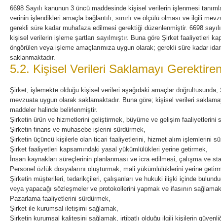
6698 Sayılı kanunun 3 üncü maddesinde kişisel verilerin işlenmesi tanım
verinin işlendikleri amaçla bağlantılı, sınırlı ve ölçülü olması ve ilgili me
gerekli süre kadar muhafaza edilmesi gerektiği düzenlenmiştir. 6698 sayıl
kişisel verilerin işleme şartları sayılmıştır. Buna göre Şirket faaliyetleri ka
öngörülen veya işleme amaçlarımıza uygun olarak; gerekli süre kadar idari 
saklanmaktadır.
5.2. Kişisel Verileri Saklamayı Gerektir
Şirket, işlemekte olduğu kişisel verileri aşağıdaki amaçlar doğrultusunda, Şir
mevzuata uygun olarak saklamaktadır. Buna göre; kişisel verileri saklama
maddeler halinde belirlenmiştir.
Şirketin ürün ve hizmetlerini geliştirmek, büyüme ve gelişim faaliyetlerini
Şirketin finans ve muhasebe işlerini sürdürmek,
Şirketin üçüncü kişilerle olan ticari faaliyetlerini, hizmet alım işlemlerini 
Şirket faaliyetleri kapsamındaki yasal yükümlülükleri yerine getirmek,
İnsan kaynakları süreçlerinin planlanması ve icra edilmesi, çalışma ve sta
Personel özlük dosyalarını oluşturmak, mali yükümlülüklerini yerine getir
Şirketin müşterileri, tedarikçileri, çalışanları ve hukuki ilişki içinde bulund
veya yapacağı sözleşmeler ve protokollerini yapmak ve ifasının sağlamak
Pazarlama faaliyetlerini sürdürmek,
Şirket ile kurumsal iletişimi sağlamak,
Şirketin kurumsal kalitesini sağlamak, irtibatlı olduğu ilgili kişilerin güvenl