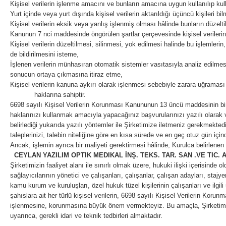
Kişisel verilerin işlenme amacını ve bunların amacına uygun kullanılıp ku
Yurt içinde veya yurt dışında kişisel verilerin aktarıldığı üçüncü kişileri bil
Kişisel verilerin eksik veya yanlış işlenmiş olması hâlinde bunların düzelt
Kanunun 7 nci maddesinde öngörülen şartlar çerçevesinde kişisel verilerin
Kişisel verilerin düzeltilmesi, silinmesi, yok edilmesi halinde bu işlemlerin, 
de bildirilmesini isteme,
İşlenen verilerin münhasıran otomatik sistemler vasıtasıyla analiz edilmesi 
sonucun ortaya çıkmasına itiraz etme,
Kişisel verilerin kanuna aykırı olarak işlenmesi sebebiyle zarara uğraması 
haklarına sahiptir.
6698 sayılı Kişisel Verilerin Korunması Kanununun 13 üncü maddesinin birin
haklarınızı kullanmak amacıyla yapacağınız başvurularınızı yazılı olarak 
belirlediği yukarıda yazılı yöntemler ile Şirketimize iletmeniz gerekmekted
taleplerinizi, talebin niteliğine göre en kısa sürede ve en geç otuz gün içi
Ancak, işlemin ayrıca bir maliyeti gerektirmesi hâlinde, Kurulca belirlenen t
CEYLAN YAZILIM OPTIK MEDIKAL İNŞ. TEKS. TAR. SAN .VE TIC. 
Şirketimizin faaliyet alanı ile sınırlı olmak üzere, hukuki ilişki içerisinde 
sağlayıcılarının yönetici ve çalışanları, çalışanlar, çalışan adayları, stajyer
kamu kurum ve kuruluşları, özel hukuk tüzel kişilerinin çalışanları ve ilgi
şahıslara ait her türlü kişisel verilerin, 6698 sayılı Kişisel Verilerin Ko
işlenmesine, korunmasına büyük önem vermekteyiz. Bu amaçla, Şirketimi
uyarınca, gerekli idari ve teknik tedbirleri almaktadır.