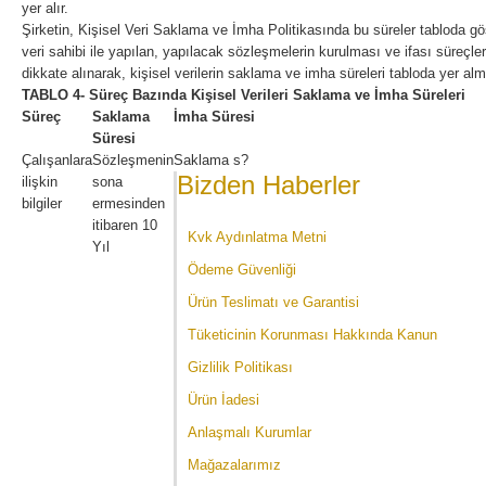
yer alır.
Şirketin, Kişisel Veri Saklama ve İmha Politikasında bu süreler tabloda göst
veri sahibi ile yapılan, yapılacak sözleşmelerin kurulması ve ifası süreçle
dikkate alınarak, kişisel verilerin saklama ve imha süreleri tabloda yer al
TABLO 4- Süreç Bazında Kişisel Verileri Saklama ve İmha Süreleri
Süreç
Saklama
İmha Süresi
Süresi
Çalışanlara
Sözleşmenin
Saklama s?
Bizden Haberler
ilişkin
sona
bilgiler
ermesinden
itibaren 10
Kvk Aydınlatma Metni
Yıl
Ödeme Güvenliği
Ürün Teslimatı ve Garantisi
Tüketicinin Korunması Hakkında Kanun
Gizlilik Politikası
Ürün İadesi
Anlaşmalı Kurumlar
Mağazalarımız